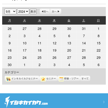
月
年
前へ
次へ
月
火
水
木
金
土
日
月
火
水
木
金
土
日
曜
曜
曜
曜
曜
曜
曜
2024
2024
2024
2024
2024
2024
2024
26
27
28
29
30
31
1
日
日
日
日
日
日
日
年
年
年
年
年
年
年
2024
2024
2024
2024
2024
2024
2024
2
3
4
5
6
7
8
8
8
8
8
8
8
9
年
年
年
年
年
年
年
2024
2024
2024
2024
2024
2024
2024
9
10
11
12
13
14
15
月
月
月
月
月
月
月
9
9
9
9
9
9
9
年
年
年
年
年
年
年
26
27
28
29
30
31
1
2024
2024
2024
2024
2024
2024
2024
16
17
18
19
20
21
22
月
月
月
月
月
月
月
9
9
9
9
9
9
9
日
日
日
日
日
日
日
年
年
年
年
年
年
年
2
3
4
5
6
7
8
2024
2024
2024
2024
2024
2024
2024
23
24
25
26
27
28
29
月
月
月
月
月
月
月
9
9
9
9
9
9
9
日
日
日
日
日
日
日
年
年
年
年
年
年
年
9
10
11
12
13
14
15
2024
2024
2024
2024
2024
2024
2024
30
1
2
3
4
5
6
月
月
月
月
月
月
月
9
9
9
9
9
9
9
日
日
日
日
日
日
日
年
年
年
年
年
年
年
16
17
18
19
20
21
22
カテゴリー
月
月
月
月
月
月
月
9
10
10
10
10
10
10
日
日
日
日
日
日
日
23
24
25
26
27
28
29
イシキカイカクセミナー
セミナー
研修・ツアー
すべて
月
月
月
月
月
月
月
日
日
日
日
日
日
日
30
1
2
3
4
5
6
日
日
日
日
日
日
日