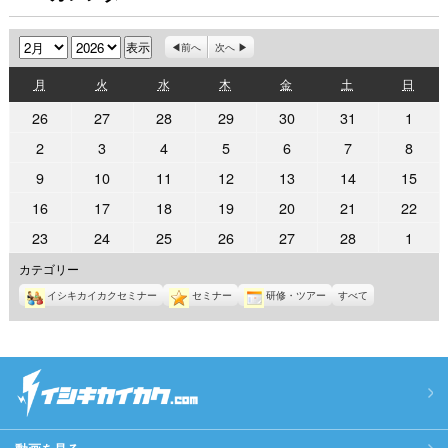
月
年
前へ
次へ
月
火
水
木
金
土
日
月
火
水
木
金
土
日
曜
曜
曜
曜
曜
曜
曜
2026
2026
2026
2026
2026
2026
2026
26
27
28
29
30
31
1
日
日
日
日
日
日
日
年
年
年
年
年
年
年
2026
2026
2026
2026
2026
2026
2026
2
3
4
5
6
7
8
1
1
1
1
1
1
2
年
年
年
年
年
年
年
2026
2026
2026
2026
2026
2026
2026
9
10
11
12
13
14
15
月
月
月
月
月
月
月
2
2
2
2
2
2
2
年
年
年
年
年
年
年
26
27
28
29
30
31
1
2026
2026
2026
2026
2026
2026
2026
16
17
18
19
20
21
22
月
月
月
月
月
月
月
2
2
2
2
2
2
2
日
日
日
日
日
日
日
年
年
年
年
年
年
年
2
3
4
5
6
7
8
2026
2026
2026
2026
2026
2026
2026
23
24
25
26
27
28
1
月
月
月
月
月
月
月
2
2
2
2
2
2
2
日
日
日
日
日
日
日
年
年
年
年
年
年
年
9
10
11
12
13
14
15
カテゴリー
月
月
月
月
月
月
月
2
2
2
2
2
2
3
日
日
日
日
日
日
日
16
17
18
19
20
21
22
イシキカイカクセミナー
セミナー
研修・ツアー
すべて
月
月
月
月
月
月
月
日
日
日
日
日
日
日
23
24
25
26
27
28
1
日
日
日
日
日
日
日