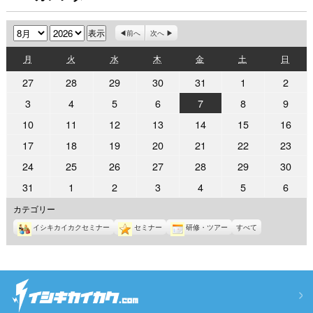
月
年
前へ
次へ
月
火
水
木
金
土
日
月
火
水
木
金
土
日
曜
曜
曜
曜
曜
曜
曜
2026
2026
2026
2026
2026
2026
2026
27
28
29
30
31
1
2
日
日
日
日
日
日
日
年
年
年
年
年
年
年
2026
2026
2026
2026
2026
2026
2026
3
4
5
6
7
8
9
7
7
7
7
7
8
8
年
年
年
年
年
年
年
2026
2026
2026
2026
2026
2026
2026
10
11
12
13
14
15
16
月
月
月
月
月
月
月
8
8
8
8
8
8
8
年
年
年
年
年
年
年
27
28
29
30
31
1
2
2026
2026
2026
2026
2026
2026
2026
17
18
19
20
21
22
23
月
月
月
月
月
月
月
8
8
8
8
8
8
8
日
日
日
日
日
日
日
年
年
年
年
年
年
年
3
4
5
6
7
8
9
2026
2026
2026
2026
2026
2026
2026
24
25
26
27
28
29
30
月
月
月
月
月
月
月
8
8
8
8
8
8
8
日
日
日
日
日
日
日
年
年
年
年
年
年
年
10
11
12
13
14
15
16
2026
2026
2026
2026
2026
2026
2026
31
1
2
3
4
5
6
月
月
月
月
月
月
月
8
8
8
8
8
8
8
日
日
日
日
日
日
日
年
年
年
年
年
年
年
17
18
19
20
21
22
23
カテゴリー
月
月
月
月
月
月
月
8
9
9
9
9
9
9
日
日
日
日
日
日
日
24
25
26
27
28
29
30
イシキカイカクセミナー
セミナー
研修・ツアー
すべて
月
月
月
月
月
月
月
日
日
日
日
日
日
日
31
1
2
3
4
5
6
日
日
日
日
日
日
日