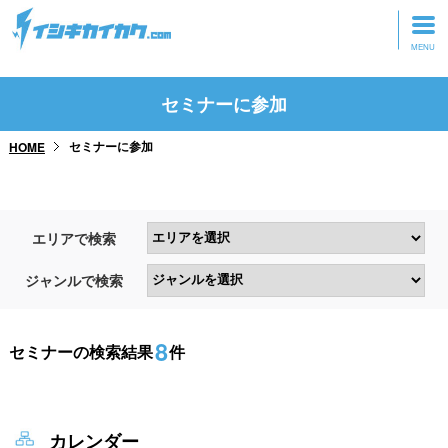
トップページ
セミナーに参加
動画を見る
セミナーに参加
HOME
記事を読む
セミナーに参加
エリアで検索
研修・ツアーに参加
ジャンルで検索
グッズ
8
セミナーの検索結果
件
カレンダー