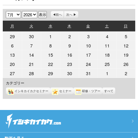
月
年
前へ
次へ
月
火
水
木
金
土
日
月
火
水
木
金
土
日
曜
曜
曜
曜
曜
曜
曜
2026
2026
2026
2026
2026
2026
2026
29
30
1
2
3
4
5
日
日
日
日
日
日
日
年
年
年
年
年
年
年
2026
2026
2026
2026
2026
2026
2026
6
7
8
9
10
11
12
6
6
7
7
7
7
7
年
年
年
年
年
年
年
2026
2026
2026
2026
2026
2026
2026
13
14
15
16
17
18
19
月
月
月
月
月
月
月
7
7
7
7
7
7
7
年
年
年
年
年
年
年
29
30
1
2
3
4
5
2026
2026
2026
2026
2026
2026
2026
20
21
22
23
24
25
26
月
月
月
月
月
月
月
7
7
7
7
7
7
7
日
日
日
日
日
日
日
年
年
年
年
年
年
年
6
7
8
9
10
11
12
2026
2026
2026
2026
2026
2026
2026
27
28
29
30
31
1
2
月
月
月
月
月
月
月
7
7
7
7
7
7
7
日
日
日
日
日
日
日
年
年
年
年
年
年
年
13
14
15
16
17
18
19
カテゴリー
月
月
月
月
月
月
月
7
7
7
7
7
8
8
日
日
日
日
日
日
日
20
21
22
23
24
25
26
イシキカイカクセミナー
セミナー
研修・ツアー
すべて
月
月
月
月
月
月
月
日
日
日
日
日
日
日
27
28
29
30
31
1
2
日
日
日
日
日
日
日