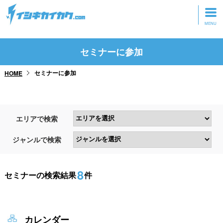
トップページ
セミナーに参加
動画を見る
セミナーに参加
HOME
記事を読む
セミナーに参加
エリアで検索
研修・ツアーに参加
ジャンルで検索
グッズ
8
セミナーの検索結果
件
カレンダー