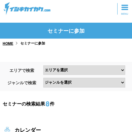
トップページ
セミナーに参加
動画を見る
セミナーに参加
HOME
記事を読む
セミナーに参加
エリアで検索
研修・ツアーに参加
ジャンルで検索
グッズ
8
セミナーの検索結果
件
カレンダー