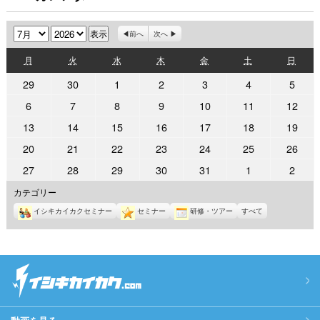
月
年
前へ
次へ
月
火
水
木
金
土
日
月
火
水
木
金
土
日
曜
曜
曜
曜
曜
曜
曜
2026
2026
2026
2026
2026
2026
2026
29
30
1
2
3
4
5
日
日
日
日
日
日
日
年
年
年
年
年
年
年
2026
2026
2026
2026
2026
2026
2026
6
7
8
9
10
11
12
6
6
7
7
7
7
7
年
年
年
年
年
年
年
2026
2026
2026
2026
2026
2026
2026
13
14
15
16
17
18
19
月
月
月
月
月
月
月
7
7
7
7
7
7
7
年
年
年
年
年
年
年
29
30
1
2
3
4
5
2026
2026
2026
2026
2026
2026
2026
20
21
22
23
24
25
26
月
月
月
月
月
月
月
7
7
7
7
7
7
7
日
日
日
日
日
日
日
年
年
年
年
年
年
年
6
7
8
9
10
11
12
2026
2026
2026
2026
2026
2026
2026
27
28
29
30
31
1
2
月
月
月
月
月
月
月
7
7
7
7
7
7
7
日
日
日
日
日
日
日
年
年
年
年
年
年
年
13
14
15
16
17
18
19
カテゴリー
月
月
月
月
月
月
月
7
7
7
7
7
8
8
日
日
日
日
日
日
日
20
21
22
23
24
25
26
イシキカイカクセミナー
セミナー
研修・ツアー
すべて
月
月
月
月
月
月
月
日
日
日
日
日
日
日
27
28
29
30
31
1
2
日
日
日
日
日
日
日