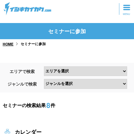
トップページ
セミナーに参加
動画を見る
セミナーに参加
HOME
記事を読む
セミナーに参加
エリアで検索
研修・ツアーに参加
ジャンルで検索
グッズ
8
セミナーの検索結果
件
カレンダー