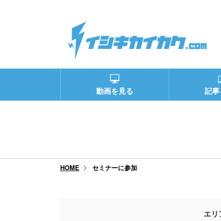
動画を見る
記事
セミナーに参加
HOME
エリ