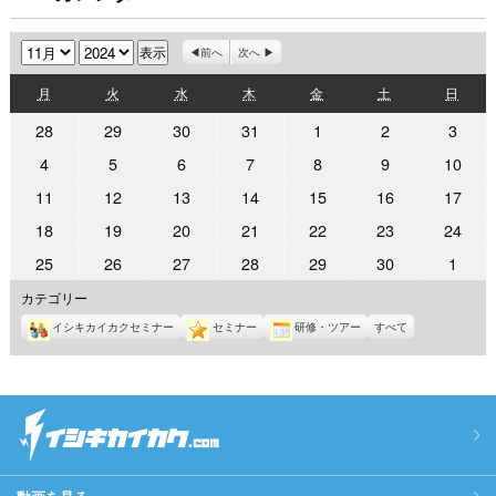
月
年
前へ
次へ
月
火
水
木
金
土
日
月
火
水
木
金
土
日
曜
曜
曜
曜
曜
曜
曜
2024
2024
2024
2024
2024
2024
2024
28
29
30
31
1
2
3
日
日
日
日
日
日
日
年
年
年
年
年
年
年
2024
2024
2024
2024
2024
2024
2024
4
5
6
7
8
9
10
10
10
10
10
11
11
11
年
年
年
年
年
年
年
2024
2024
2024
2024
2024
2024
2024
11
12
13
14
15
16
17
月
月
月
月
月
月
月
11
11
11
11
11
11
11
年
年
年
年
年
年
年
28
29
30
31
1
2
3
2024
2024
2024
2024
2024
2024
2024
18
19
20
21
22
23
24
月
月
月
月
月
月
月
11
11
11
11
11
11
11
日
日
日
日
日
日
日
年
年
年
年
年
年
年
4
5
6
7
8
9
10
2024
2024
2024
2024
2024
2024
2024
25
26
27
28
29
30
1
月
月
月
月
月
月
月
11
11
11
11
11
11
11
日
日
日
日
日
日
日
年
年
年
年
年
年
年
11
12
13
14
15
16
17
カテゴリー
月
月
月
月
月
月
月
11
11
11
11
11
11
12
日
日
日
日
日
日
日
18
19
20
21
22
23
24
イシキカイカクセミナー
セミナー
研修・ツアー
すべて
月
月
月
月
月
月
月
日
日
日
日
日
日
日
25
26
27
28
29
30
1
日
日
日
日
日
日
日