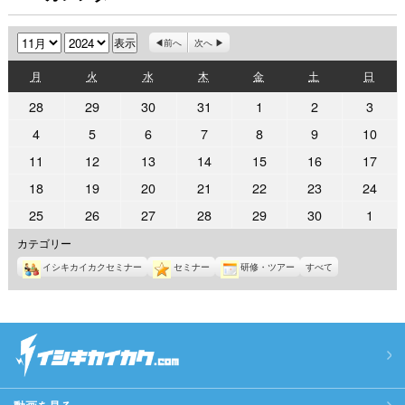
月
年
前へ
次へ
月
火
水
木
金
土
日
月
火
水
木
金
土
日
曜
曜
曜
曜
曜
曜
曜
2024
2024
2024
2024
2024
2024
2024
28
29
30
31
1
2
3
日
日
日
日
日
日
日
年
年
年
年
年
年
年
2024
2024
2024
2024
2024
2024
2024
4
5
6
7
8
9
10
10
10
10
10
11
11
11
年
年
年
年
年
年
年
2024
2024
2024
2024
2024
2024
2024
11
12
13
14
15
16
17
月
月
月
月
月
月
月
11
11
11
11
11
11
11
年
年
年
年
年
年
年
28
29
30
31
1
2
3
2024
2024
2024
2024
2024
2024
2024
18
19
20
21
22
23
24
月
月
月
月
月
月
月
11
11
11
11
11
11
11
日
日
日
日
日
日
日
年
年
年
年
年
年
年
4
5
6
7
8
9
10
2024
2024
2024
2024
2024
2024
2024
25
26
27
28
29
30
1
月
月
月
月
月
月
月
11
11
11
11
11
11
11
日
日
日
日
日
日
日
年
年
年
年
年
年
年
11
12
13
14
15
16
17
カテゴリー
月
月
月
月
月
月
月
11
11
11
11
11
11
12
日
日
日
日
日
日
日
18
19
20
21
22
23
24
イシキカイカクセミナー
セミナー
研修・ツアー
すべて
月
月
月
月
月
月
月
日
日
日
日
日
日
日
25
26
27
28
29
30
1
日
日
日
日
日
日
日