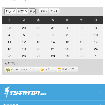
月
年
前へ
次へ
月
火
水
木
金
土
日
月
火
水
木
金
土
日
曜
曜
曜
曜
曜
曜
曜
2024
2024
2024
2024
2024
2024
2024
28
29
30
31
1
2
3
日
日
日
日
日
日
日
年
年
年
年
年
年
年
2024
2024
2024
2024
2024
2024
2024
4
5
6
7
8
9
10
10
10
10
10
11
11
11
年
年
年
年
年
年
年
2024
2024
2024
2024
2024
2024
2024
11
12
13
14
15
16
17
月
月
月
月
月
月
月
11
11
11
11
11
11
11
年
年
年
年
年
年
年
28
29
30
31
1
2
3
2024
2024
2024
2024
2024
2024
2024
18
19
20
21
22
23
24
月
月
月
月
月
月
月
11
11
11
11
11
11
11
日
日
日
日
日
日
日
年
年
年
年
年
年
年
4
5
6
7
8
9
10
2024
2024
2024
2024
2024
2024
2024
25
26
27
28
29
30
1
月
月
月
月
月
月
月
11
11
11
11
11
11
11
日
日
日
日
日
日
日
年
年
年
年
年
年
年
11
12
13
14
15
16
17
カテゴリー
月
月
月
月
月
月
月
11
11
11
11
11
11
12
日
日
日
日
日
日
日
18
19
20
21
22
23
24
イシキカイカクセミナー
セミナー
研修・ツアー
月
月
月
月
月
月
月
日
日
日
日
日
日
日
25
26
27
28
29
30
1
日
日
日
日
日
日
日