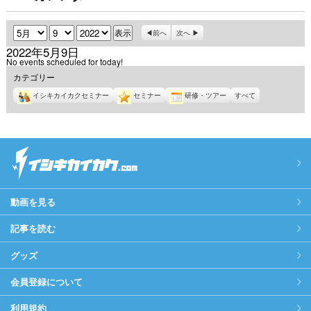
月
日
年
前へ
次へ
2022年5月9日
No events scheduled for today!
カテゴリー
イシキカイカクセミナー
セミナー
研修・ツアー
すべて
動画を見る
記事を読む
グッズ
会員登録について
利用規約