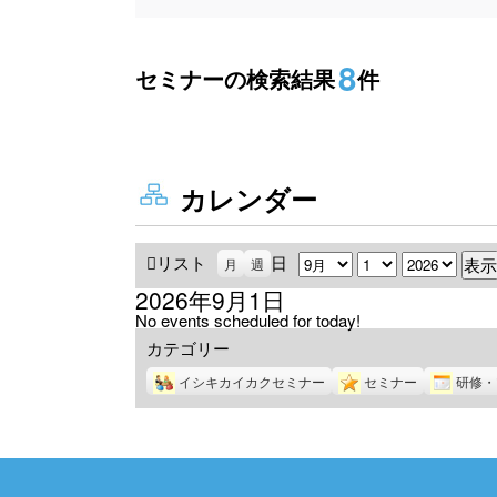
8
セミナーの検索結果
件
カレンダー
リスト
表
日
月
日
年
月
週
示
2026年9月1日
No events scheduled for today!
カテゴリー
イシキカイカクセミナー
セミナー
研修・