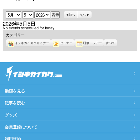
月
日
年
前へ
次へ
2026年5月5日
No events scheduled for today!
カテゴリー
イシキカイカクセミナー
セミナー
研修・ツアー
すべて
動画を見る
記事を読む
グッズ
会員登録について
利用規約