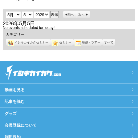
月
日
年
前へ
次へ
2026年5月5日
No events scheduled for today!
カテゴリー
イシキカイカクセミナー
セミナー
研修・ツアー
すべて
動画を見る
記事を読む
グッズ
会員登録について
利用規約