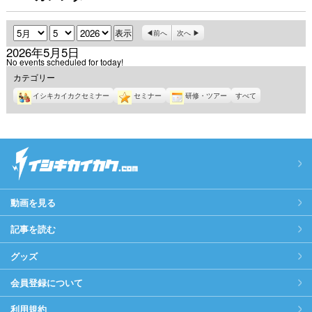
月
日
年
前へ
次へ
2026年5月5日
No events scheduled for today!
カテゴリー
イシキカイカクセミナー
セミナー
研修・ツアー
すべて
動画を見る
記事を読む
グッズ
会員登録について
利用規約