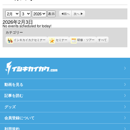
月
日
年
前へ
次へ
2026年2月3日
No events scheduled for today!
カテゴリー
イシキカイカクセミナー
セミナー
研修・ツアー
すべて
動画を見る
記事を読む
グッズ
会員登録について
利用規約