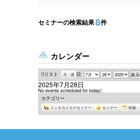
8
セミナーの検索結果
件
カレンダー
リスト
表
日
月
日
年
月
週
示
2025年7月28日
No events scheduled for today!
カテゴリー
イシキカイカクセミナー
セミナー
研修・