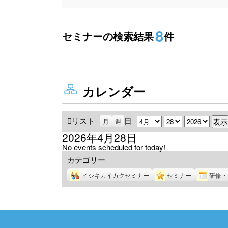
8
セミナーの検索結果
件
カレンダー
リスト
表
日
月
日
年
月
週
示
2026年4月28日
No events scheduled for today!
カテゴリー
イシキカイカクセミナー
セミナー
研修・