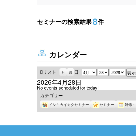
8
セミナーの検索結果
件
カレンダー
リスト
表
日
月
日
年
月
週
示
2026年4月28日
No events scheduled for today!
カテゴリー
イシキカイカクセミナー
セミナー
研修・