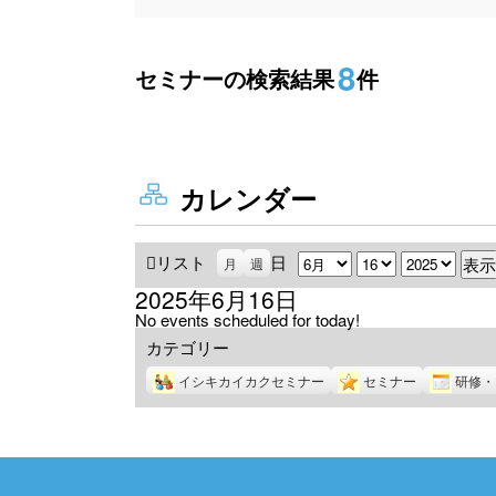
8
セミナーの検索結果
件
カレンダー
リスト
表
日
月
日
年
月
週
示
2025年6月16日
No events scheduled for today!
カテゴリー
イシキカイカクセミナー
セミナー
研修・