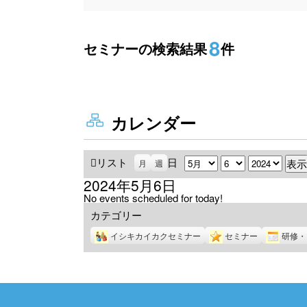
8
セミナーの検索結果
件
カレンダー
リスト
表
日
月
日
年
月
週
示
2024年5月6日
No events scheduled for today!
カテゴリー
イシキカイカクセミナー
セミナー
研修・