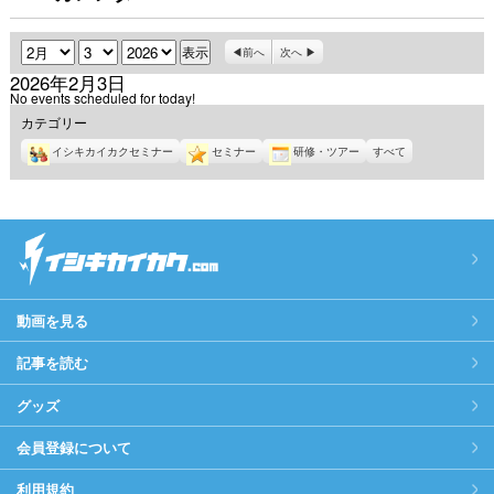
月
日
年
前へ
次へ
2026年2月3日
No events scheduled for today!
カテゴリー
イシキカイカクセミナー
セミナー
研修・ツアー
すべて
動画を見る
記事を読む
グッズ
会員登録について
利用規約