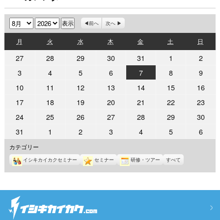
月
年
前へ
次へ
月
火
水
木
金
土
日
月
火
水
木
金
土
日
曜
曜
曜
曜
曜
曜
曜
2026
2026
2026
2026
2026
2026
2026
27
28
29
30
31
1
2
日
日
日
日
日
日
日
年
年
年
年
年
年
年
2026
2026
2026
2026
2026
2026
2026
3
4
5
6
7
8
9
7
7
7
7
7
8
8
年
年
年
年
年
年
年
2026
2026
2026
2026
2026
2026
2026
10
11
12
13
14
15
16
月
月
月
月
月
月
月
8
8
8
8
8
8
8
年
年
年
年
年
年
年
27
28
29
30
31
1
2
2026
2026
2026
2026
2026
2026
2026
17
18
19
20
21
22
23
月
月
月
月
月
月
月
8
8
8
8
8
8
8
日
日
日
日
日
日
日
年
年
年
年
年
年
年
3
4
5
6
7
8
9
2026
2026
2026
2026
2026
2026
2026
24
25
26
27
28
29
30
月
月
月
月
月
月
月
8
8
8
8
8
8
8
日
日
日
日
日
日
日
年
年
年
年
年
年
年
10
11
12
13
14
15
16
2026
2026
2026
2026
2026
2026
2026
31
1
2
3
4
5
6
月
月
月
月
月
月
月
8
8
8
8
8
8
8
日
日
日
日
日
日
日
年
年
年
年
年
年
年
17
18
19
20
21
22
23
カテゴリー
月
月
月
月
月
月
月
8
9
9
9
9
9
9
日
日
日
日
日
日
日
24
25
26
27
28
29
30
イシキカイカクセミナー
セミナー
研修・ツアー
すべて
月
月
月
月
月
月
月
日
日
日
日
日
日
日
31
1
2
3
4
5
6
日
日
日
日
日
日
日