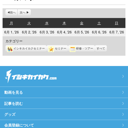
前へ
次へ
月
火
水
木
金
土
日
月
火
水
木
金
土
日
曜
曜
曜
曜
曜
曜
曜
2026
2026
2026
2026
2026
2026
2
6月 1, '26
6月 2, '26
6月 3, '26
6月 4, '26
6月 5, '26
6月 6, '26
6月 7, '26
日
日
日
日
日
日
日
年
年
年
年
年
年
年
カテゴリー
6
6
6
6
6
6
6
イシキカイカクセミナー
セミナー
研修・ツアー
すべて
月
月
月
月
月
月
月
1
2
3
4
5
6
7
日
日
日
日
日
日
日
動画を見る
記事を読む
グッズ
会員登録について