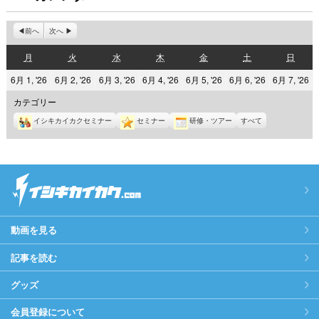
前へ
次へ
月
火
水
木
金
土
日
月
火
水
木
金
土
日
曜
曜
曜
曜
曜
曜
曜
2026
2026
2026
2026
2026
2026
2
6月 1, '26
6月 2, '26
6月 3, '26
6月 4, '26
6月 5, '26
6月 6, '26
6月 7, '26
日
日
日
日
日
日
日
年
年
年
年
年
年
年
カテゴリー
6
6
6
6
6
6
6
イシキカイカクセミナー
セミナー
研修・ツアー
すべて
月
月
月
月
月
月
月
1
2
3
4
5
6
7
日
日
日
日
日
日
日
動画を見る
記事を読む
グッズ
会員登録について