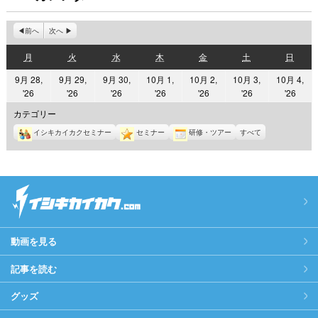
前へ
次へ
月
火
水
木
金
土
日
月
火
水
木
金
土
日
曜
曜
曜
曜
曜
曜
曜
9月 28,
9月 29,
9月 30,
10月 1,
10月 2,
10月 3,
10月 4,
日
日
日
日
日
日
日
2026
2026
2026
2026
2026
2026
2026
'26
'26
'26
'26
'26
'26
'26
年
年
年
年
年
年
年
カテゴリー
9
9
9
10
10
10
10
イシキカイカクセミナー
セミナー
研修・ツアー
すべて
月
月
月
月
月
月
月
28
29
30
1
2
3
4
日
日
日
日
日
日
日
動画を見る
記事を読む
グッズ