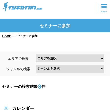
トップページ
セミナーに参加
動画を見る
セミナーに参加
HOME
記事を読む
セミナーに参加
エリアで検索
研修・ツアーに参加
ジャンルで検索
グッズ
8
セミナーの検索結果
件
カレンダー