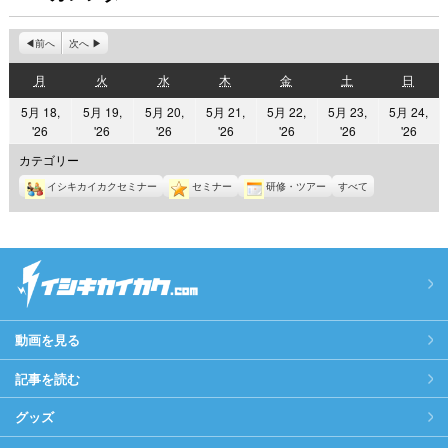
前へ
次へ
月
火
水
木
金
土
日
月
火
水
木
金
土
日
曜
曜
曜
曜
曜
曜
曜
5月 18,
5月 19,
5月 20,
5月 21,
5月 22,
5月 23,
5月 24,
日
日
日
日
日
日
日
2026
2026
2026
2026
2026
2026
2026
'26
'26
'26
'26
'26
'26
'26
年
年
年
年
年
年
年
カテゴリー
5
5
5
5
5
5
5
イシキカイカクセミナー
セミナー
研修・ツアー
すべて
月
月
月
月
月
月
月
18
19
20
21
22
23
24
日
日
日
日
日
日
日
動画を見る
記事を読む
グッズ