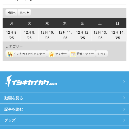
前へ
次へ
月
火
水
木
金
土
日
月
火
水
木
金
土
日
曜
曜
曜
曜
曜
曜
曜
12月 8,
12月 9,
12月 10,
12月 11,
12月 12,
12月 13,
12月 14,
日
日
日
日
日
日
日
2025
2025
2025
2025
2025
2025
2025
'25
'25
'25
'25
'25
'25
'25
年
年
年
年
年
年
年
カテゴリー
12
12
12
12
12
12
12
イシキカイカクセミナー
セミナー
研修・ツアー
すべて
月
月
月
月
月
月
月
8
9
10
11
12
13
14
日
日
日
日
日
日
日
動画を見る
記事を読む
グッズ