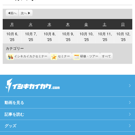
前へ
次へ
月
火
水
木
金
土
日
月
火
水
木
金
土
日
曜
曜
曜
曜
曜
曜
曜
10月 6,
10月 7,
10月 8,
10月 9,
10月 10,
10月 11,
10月 12,
日
日
日
日
日
日
日
2025
2025
2025
2025
2025
2025
2025
'25
'25
'25
'25
'25
'25
'25
年
年
年
年
年
年
年
カテゴリー
10
10
10
10
10
10
10
イシキカイカクセミナー
セミナー
研修・ツアー
すべて
月
月
月
月
月
月
月
6
7
8
9
10
11
12
日
日
日
日
日
日
日
動画を見る
記事を読む
グッズ