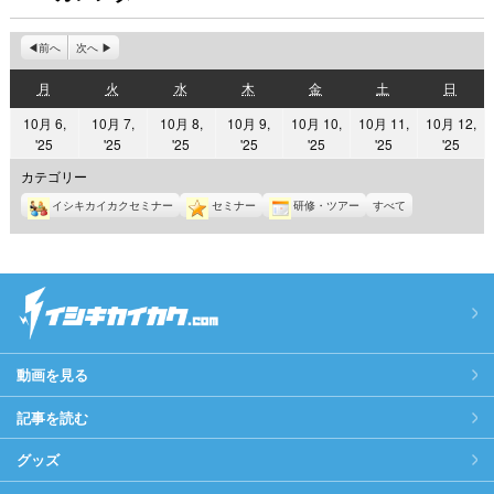
前へ
次へ
月
火
水
木
金
土
日
月
火
水
木
金
土
日
曜
曜
曜
曜
曜
曜
曜
10月 6,
10月 7,
10月 8,
10月 9,
10月 10,
10月 11,
10月 12,
日
日
日
日
日
日
日
2025
2025
2025
2025
2025
2025
2025
'25
'25
'25
'25
'25
'25
'25
年
年
年
年
年
年
年
カテゴリー
10
10
10
10
10
10
10
イシキカイカクセミナー
セミナー
研修・ツアー
すべて
月
月
月
月
月
月
月
6
7
8
9
10
11
12
日
日
日
日
日
日
日
動画を見る
記事を読む
グッズ