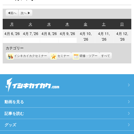
前へ
次へ
月
火
水
木
金
土
日
月
火
水
木
金
土
日
曜
曜
曜
曜
曜
曜
曜
2026
2026
2026
2026
4月 6, '26
4月 7, '26
4月 8, '26
4月 9, '26
4月 10,
4月 11,
4月 12,
日
日
日
日
日
日
日
2026
2026
2026
'26
'26
'26
年
年
年
年
年
年
年
4
4
4
4
カテゴリー
4
4
4
月
月
月
月
イシキカイカクセミナー
セミナー
研修・ツアー
すべて
月
月
月
6
7
8
9
10
11
12
日
日
日
日
日
日
日
動画を見る
記事を読む
グッズ