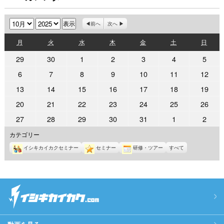
月
年
前へ
次へ
月
火
水
木
金
土
日
月
火
水
木
金
土
日
曜
曜
曜
曜
曜
曜
曜
2025
2025
2025
2025
2025
2025
2025
29
30
1
2
3
4
5
日
日
日
日
日
日
日
年
年
年
年
年
年
年
2025
2025
2025
2025
2025
2025
2025
6
7
8
9
10
11
12
9
9
10
10
10
10
10
年
年
年
年
年
年
年
2025
2025
2025
2025
2025
2025
2025
13
14
15
16
17
18
19
月
月
月
月
月
月
月
10
10
10
10
10
10
10
年
年
年
年
年
年
年
29
30
1
2
3
4
5
2025
2025
2025
2025
2025
2025
2025
20
21
22
23
24
25
26
月
月
月
月
月
月
月
10
10
10
10
10
10
10
日
日
日
日
日
日
日
年
年
年
年
年
年
年
6
7
8
9
10
11
12
2025
2025
2025
2025
2025
2025
2025
27
28
29
30
31
1
2
月
月
月
月
月
月
月
10
10
10
10
10
10
10
日
日
日
日
日
日
日
年
年
年
年
年
年
年
13
14
15
16
17
18
19
カテゴリー
月
月
月
月
月
月
月
10
10
10
10
10
11
11
日
日
日
日
日
日
日
20
21
22
23
24
25
26
イシキカイカクセミナー
セミナー
研修・ツアー
すべて
月
月
月
月
月
月
月
日
日
日
日
日
日
日
27
28
29
30
31
1
2
日
日
日
日
日
日
日