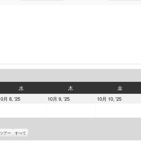
水
木
金
水
木
金
曜
曜
曜
2025
2025
2025
10月 8, '25
10月 9, '25
10月 10, '25
日
日
日
年
年
年
10
10
10
月
月
月
8
9
10
ツアー
すべて
日
日
日