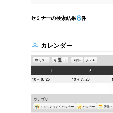
8
セミナーの検索結果
件
カレンダー
週
リスト
表
月
日
前へ
次へ
示
月
火
月
火
曜
曜
2025
2025
10月 6, '25
10月 7, '25
日
日
年
年
10
10
カテゴリー
月
月
6
7
イシキカイカクセミナー
セミナー
研修・
日
日