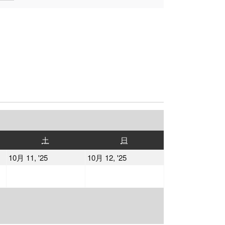
土
日
土
日
曜
曜
2025
2025
10月 11, '25
10月 12, '25
日
日
年
年
10
10
月
月
11
12
日
日