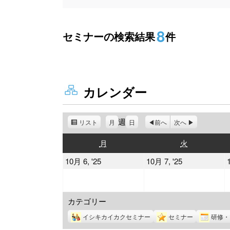
8
セミナーの検索結果
件
カレンダー
週
リスト
表
月
日
前へ
次へ
示
月
火
月
火
曜
曜
2025
2025
10月 6, '25
10月 7, '25
日
日
年
年
10
10
カテゴリー
月
月
6
7
イシキカイカクセミナー
セミナー
研修・
日
日