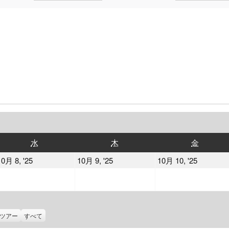
水
木
金
水
木
金
曜
曜
曜
2025
2025
2025
10月 8, '25
10月 9, '25
10月 10, '25
日
日
日
年
年
年
10
10
10
月
月
月
8
9
10
ツアー
すべて
日
日
日