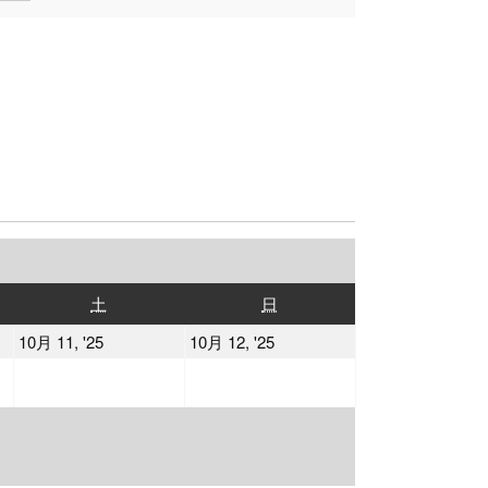
土
日
土
日
曜
曜
2025
2025
10月 11, '25
10月 12, '25
日
日
年
年
10
10
月
月
11
12
日
日