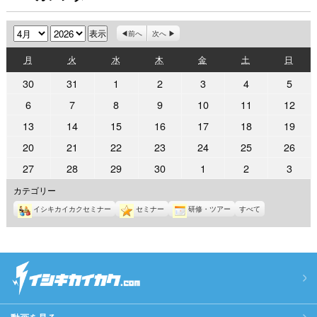
月
年
前へ
次へ
月
火
水
木
金
土
日
月
火
水
木
金
土
日
曜
曜
曜
曜
曜
曜
曜
2026
2026
2026
2026
2026
2026
2026
30
31
1
2
3
4
5
日
日
日
日
日
日
日
年
年
年
年
年
年
年
2026
2026
2026
2026
2026
2026
2026
6
7
8
9
10
11
12
3
3
4
4
4
4
4
年
年
年
年
年
年
年
2026
2026
2026
2026
2026
2026
2026
13
14
15
16
17
18
19
月
月
月
月
月
月
月
4
4
4
4
4
4
4
年
年
年
年
年
年
年
30
31
1
2
3
4
5
2026
2026
2026
2026
2026
2026
2026
20
21
22
23
24
25
26
月
月
月
月
月
月
月
4
4
4
4
4
4
4
日
日
日
日
日
日
日
年
年
年
年
年
年
年
6
7
8
9
10
11
12
2026
2026
2026
2026
2026
2026
2026
27
28
29
30
1
2
3
月
月
月
月
月
月
月
4
4
4
4
4
4
4
日
日
日
日
日
日
日
年
年
年
年
年
年
年
13
14
15
16
17
18
19
カテゴリー
月
月
月
月
月
月
月
4
4
4
4
5
5
5
日
日
日
日
日
日
日
20
21
22
23
24
25
26
イシキカイカクセミナー
セミナー
研修・ツアー
すべて
月
月
月
月
月
月
月
日
日
日
日
日
日
日
27
28
29
30
1
2
3
日
日
日
日
日
日
日