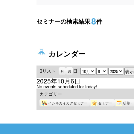
8
セミナーの検索結果
件
カレンダー
リスト
表
日
月
日
年
月
週
示
2025年10月6日
No events scheduled for today!
カテゴリー
イシキカイカクセミナー
セミナー
研修・