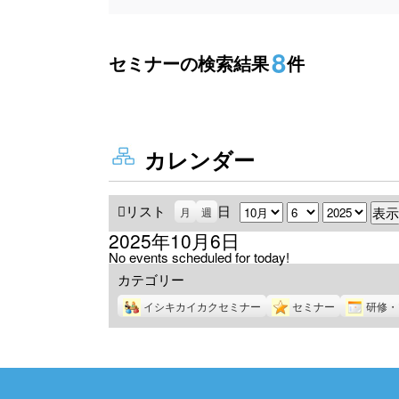
8
セミナーの検索結果
件
カレンダー
リスト
表
日
月
日
年
月
週
示
2025年10月6日
No events scheduled for today!
カテゴリー
イシキカイカクセミナー
セミナー
研修・