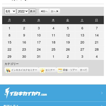
月
年
前へ
次へ
月
火
水
木
金
土
日
月
火
水
木
金
土
日
曜
曜
曜
曜
曜
曜
曜
2022
2022
2022
2022
2022
2022
2022
1
2
3
4
5
6
7
日
日
日
日
日
日
日
年
年
年
年
年
年
年
2022
2022
2022
2022
2022
2022
2022
8
9
10
11
12
13
14
8
8
8
8
8
8
8
年
年
年
年
年
年
年
2022
2022
2022
2022
2022
2022
2022
15
16
17
18
19
20
21
月
月
月
月
月
月
月
8
8
8
8
8
8
8
年
年
年
年
年
年
年
1
2
3
4
5
6
7
2022
2022
2022
2022
2022
2022
2022
22
23
24
25
26
27
28
月
月
月
月
月
月
月
8
8
8
8
8
8
8
日
日
日
日
日
日
日
年
年
年
年
年
年
年
8
9
10
11
12
13
14
2022
2022
2022
2022
2022
2022
2022
29
30
31
1
2
3
4
月
月
月
月
月
月
月
8
8
8
8
8
8
8
日
日
日
日
日
日
日
年
年
年
年
年
年
年
15
16
17
18
19
20
21
カテゴリー
月
月
月
月
月
月
月
8
8
8
9
9
9
9
日
日
日
日
日
日
日
22
23
24
25
26
27
28
イシキカイカクセミナー
セミナー
研修・ツアー
すべて
月
月
月
月
月
月
月
日
日
日
日
日
日
日
29
30
31
1
2
3
4
日
日
日
日
日
日
日