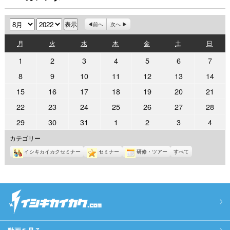
月
年
前へ
次へ
月
火
水
木
金
土
日
月
火
水
木
金
土
日
曜
曜
曜
曜
曜
曜
曜
2022
2022
2022
2022
2022
2022
2022
1
2
3
4
5
6
7
日
日
日
日
日
日
日
年
年
年
年
年
年
年
2022
2022
2022
2022
2022
2022
2022
8
9
10
11
12
13
14
8
8
8
8
8
8
8
年
年
年
年
年
年
年
2022
2022
2022
2022
2022
2022
2022
15
16
17
18
19
20
21
月
月
月
月
月
月
月
8
8
8
8
8
8
8
年
年
年
年
年
年
年
1
2
3
4
5
6
7
2022
2022
2022
2022
2022
2022
2022
22
23
24
25
26
27
28
月
月
月
月
月
月
月
8
8
8
8
8
8
8
日
日
日
日
日
日
日
年
年
年
年
年
年
年
8
9
10
11
12
13
14
2022
2022
2022
2022
2022
2022
2022
29
30
31
1
2
3
4
月
月
月
月
月
月
月
8
8
8
8
8
8
8
日
日
日
日
日
日
日
年
年
年
年
年
年
年
15
16
17
18
19
20
21
カテゴリー
月
月
月
月
月
月
月
8
8
8
9
9
9
9
日
日
日
日
日
日
日
22
23
24
25
26
27
28
イシキカイカクセミナー
セミナー
研修・ツアー
すべて
月
月
月
月
月
月
月
日
日
日
日
日
日
日
29
30
31
1
2
3
4
日
日
日
日
日
日
日