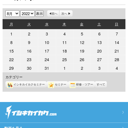
月
年
前へ
次へ
月
火
水
木
金
土
日
月
火
水
木
金
土
日
曜
曜
曜
曜
曜
曜
曜
2022
2022
2022
2022
2022
2022
2022
1
2
3
4
5
6
7
日
日
日
日
日
日
日
年
年
年
年
年
年
年
2022
2022
2022
2022
2022
2022
2022
8
9
10
11
12
13
14
8
8
8
8
8
8
8
年
年
年
年
年
年
年
2022
2022
2022
2022
2022
2022
2022
15
16
17
18
19
20
21
月
月
月
月
月
月
月
8
8
8
8
8
8
8
年
年
年
年
年
年
年
1
2
3
4
5
6
7
2022
2022
2022
2022
2022
2022
2022
22
23
24
25
26
27
28
月
月
月
月
月
月
月
8
8
8
8
8
8
8
日
日
日
日
日
日
日
年
年
年
年
年
年
年
8
9
10
11
12
13
14
2022
2022
2022
2022
2022
2022
2022
29
30
31
1
2
3
4
月
月
月
月
月
月
月
8
8
8
8
8
8
8
日
日
日
日
日
日
日
年
年
年
年
年
年
年
15
16
17
18
19
20
21
カテゴリー
月
月
月
月
月
月
月
8
8
8
9
9
9
9
日
日
日
日
日
日
日
22
23
24
25
26
27
28
イシキカイカクセミナー
セミナー
研修・ツアー
すべて
月
月
月
月
月
月
月
日
日
日
日
日
日
日
29
30
31
1
2
3
4
日
日
日
日
日
日
日