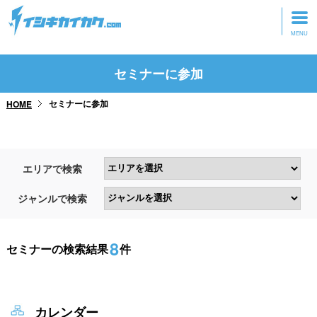
トップページ
セミナーに参加
動画を見る
セミナーに参加
HOME
記事を読む
セミナーに参加
エリアで検索
研修・ツアーに参加
ジャンルで検索
グッズ
8
セミナーの検索結果
件
カレンダー