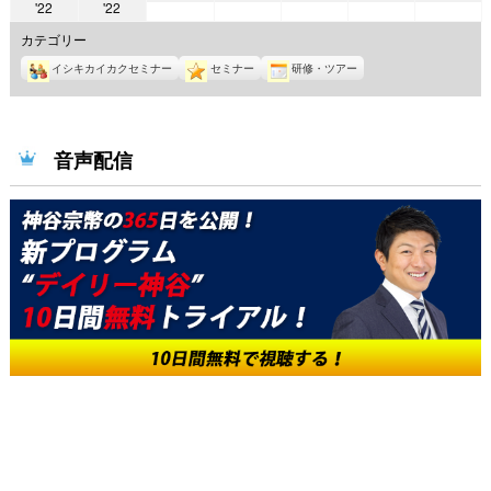
2022
2022
'22
'22
年
年
年
年
年
年
年
6
6
6
6
6
カテゴリー
5
5
月
月
月
月
月
イシキカイカクセミナー
セミナー
研修・ツアー
月
月
1
2
3
4
5
30
31
日
日
日
日
日
日
日
音声配信