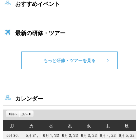
おすすめイベント
最新の研修・ツアー
もっと研修・ツアーを見る
カレンダー
前へ
次へ
月
火
水
木
金
土
日
月
火
水
木
金
土
日
曜
曜
曜
曜
曜
曜
曜
2022
2022
2022
2022
2
5月 30,
5月 31,
6月 1, '22
6月 2, '22
6月 3, '22
6月 4, '22
6月 5, '22
日
日
日
日
日
日
日