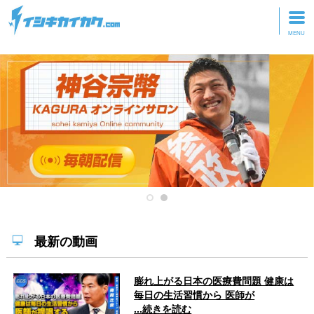
トップページ
動画を見る
記事を読む
セミナーに参加
研修・ツアーに参加
グッズ
最新の動画
膨れ上がる日本の医療費問題 健康は
毎日の生活習慣から 医師が
...続きを読む