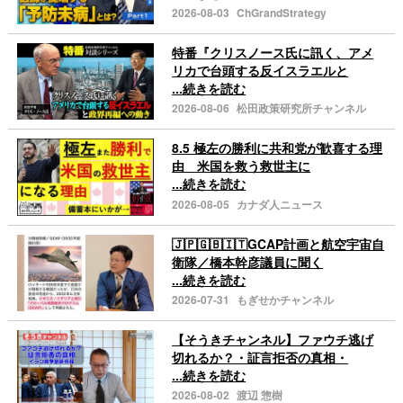
2026-08-03
ChGrandStrategy
特番『クリスノース氏に訊く、アメ
リカで台頭する反イスラエルと
...続きを読む
2026-08-06
松田政策研究所チャンネル
8.5 極左の勝利に共和党が歓喜する理
由 米国を救う救世主に
...続きを読む
2026-08-05
カナダ人ニュース
🇯🇵🇬🇧🇮🇹GCAP計画と航空宇宙自
衛隊／橋本幹彦議員に聞く
...続きを読む
2026-07-31
もぎせかチャンネル
【そうきチャンネル】ファウチ逃げ
切れるか？・証言拒否の真相・
...続きを読む
2026-08-02
渡辺 惣樹