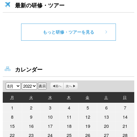
最新の研修・ツアー
もっと研修・ツアーを見る
カレンダー
月
年
前へ
次へ
月
火
水
木
金
土
日
月
火
水
木
金
土
日
曜
曜
曜
曜
曜
曜
曜
2022
2022
2022
2022
2022
2022
2022
1
2
3
4
5
6
7
日
日
日
日
日
日
日
年
年
年
年
年
年
年
2022
2022
2022
2022
2022
2022
2022
8
9
10
11
12
13
14
8
8
8
8
8
8
8
年
年
年
年
年
年
年
2022
2022
2022
2022
2022
2022
2022
15
16
17
18
19
20
21
月
月
月
月
月
月
月
8
8
8
8
8
8
8
年
年
年
年
年
年
年
1
2
3
4
5
6
7
2022
2022
2022
2022
2022
2022
2022
22
23
24
25
26
27
28
月
月
月
月
月
月
月