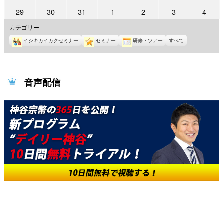
8
8
8
8
8
8
8
日
日
日
日
日
日
日
年
年
年
年
年
年
年
8
9
10
11
12
13
14
2022
2022
2022
2022
2022
2022
2022
29
30
31
1
2
3
4
月
月
月
月
月
月
月
8
8
8
8
8
8
8
日
日
日
日
日
日
日
年
年
年
年
年
年
年
15
16
17
18
19
20
21
カテゴリー
月
月
月
月
月
月
月
8
8
8
9
9
9
9
日
日
日
日
日
日
日
22
23
24
25
26
27
28
イシキカイカクセミナー
セミナー
研修・ツアー
すべて
月
月
月
月
月
月
月
日
日
日
日
日
日
日
29
30
31
1
2
3
4
日
日
日
日
日
日
日
音声配信