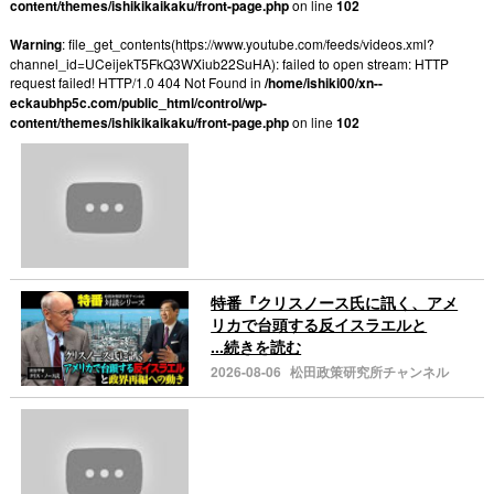
content/themes/ishikikaikaku/front-page.php
on line
102
Warning
: file_get_contents(https://www.youtube.com/feeds/videos.xml?
channel_id=UCeijekT5FkQ3WXiub22SuHA): failed to open stream: HTTP
request failed! HTTP/1.0 404 Not Found in
/home/ishiki00/xn--
eckaubhp5c.com/public_html/control/wp-
content/themes/ishikikaikaku/front-page.php
on line
102
特番『クリスノース氏に訊く、アメ
リカで台頭する反イスラエルと
...続きを読む
2026-08-06
松田政策研究所チャンネル