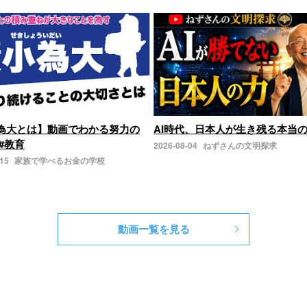
為大とは】動画でわかる努力の
AI時代、日本人が生き残る本当
#教育
2026-08-04
ねずさんの文明探求
-15
家族で学べるお金の学校
動画一覧を見る