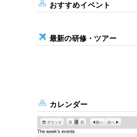
おすすめイベント
最新の研修・ツアー
カレンダー
週
グリッド
表
月
日
前へ
次へ
示
The week's events