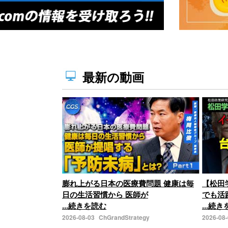
最新の動画
膨れ上がる日本の医療費問題 健康は毎
【松田
日の生活習慣から 医師が
でも活
...続きを読む
...続
2026-08-03
ChGrandStrategy
2026-08