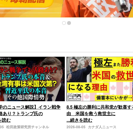
学のニュース解説】イラン戦争
8.5 極左の勝利に共和党が歓喜す
路あり？トランプ氏の
由 米国を救う救世主に
きを読む
...続きを読む
-05
松田政策研究所チャンネル
2026-08-05
カナダ人ニュース