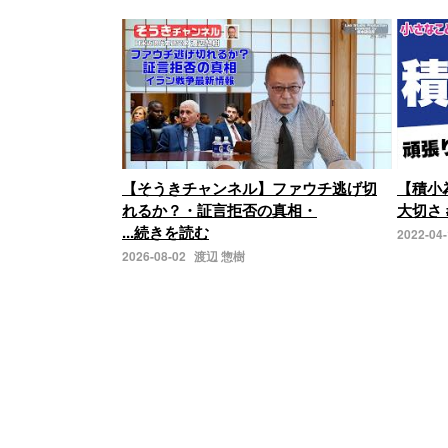
【そうきチャンネル】ファウチ逃げ切
【積小
れるか？・証言拒否の真相・
大切さ 
...続きを読む
2022-04
2026-08-02
渡辺 惣樹