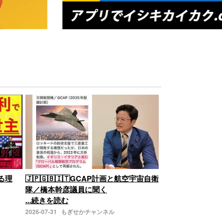
る理
🇯🇵🇬🇧🇮🇹GCAP計画と航空宇宙自衛
隊／橋本幹彦議員に聞く
...続きを読む
2026-07-31
もぎせかチャンネル