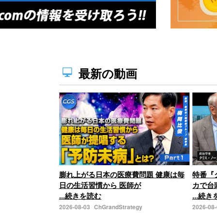
最新の動画
膨れ上がる日本の医療費問題 健康は毎
特番『
日の生活習慣から 医師が
カで台
...続きを読む
...続
2026-08-03
ChGrandStrategy
2026-08