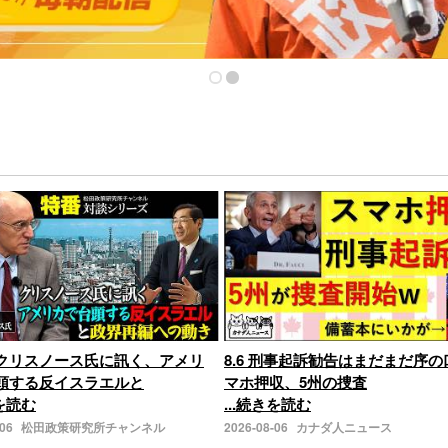
クリスノース氏に訊く、アメリ
8.6 刑事起訴勧告はまだまだ序
頭する反イスラエルと
マホ押収、5州の捜査
きを読む
...続きを読む
-06
松田政策研究所チャンネル
2026-08-06
カナダ人ニュース