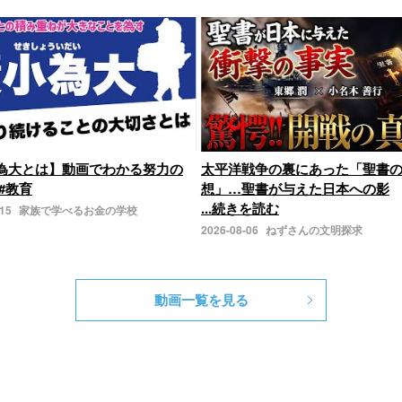
為大とは】動画でわかる努力の
太平洋戦争の裏にあった「聖書
#教育
想」…聖書が与えた日本への影
...続きを読む
-15
家族で学べるお金の学校
2026-08-06
ねずさんの文明探求
動画一覧を見る