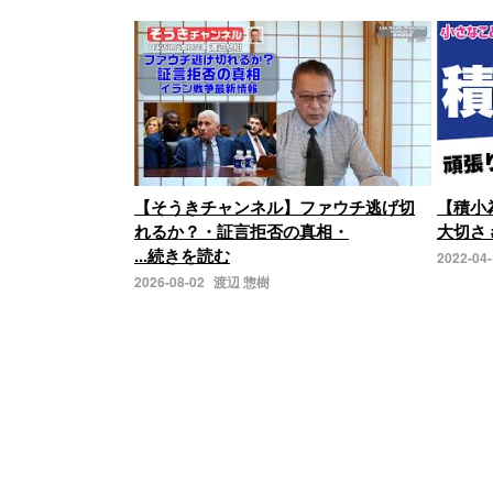
【そうきチャンネル】ファウチ逃げ切
【積小
れるか？・証言拒否の真相・
大切さ 
...続きを読む
2022-04
2026-08-02
渡辺 惣樹