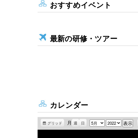
おすすめイベント
最新の研修・ツアー
カレンダー
月
月
年
グリッド
表
週
日
示