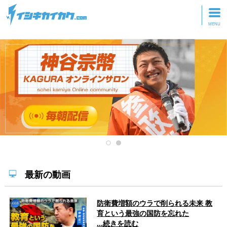
トップページ
動画を見る
記事を読む
セミナーに参加
研修・ツアーに参加
グッズ
最新の動画
防衛費増額のウラで削られる未来 教
育という最強の国防を忘れた
...続きを読む