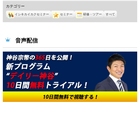
年
年
年
年
年
年
年
カテゴリー
8
8
8
8
8
8
8
イシキカイカクセミナー
セミナー
研修・ツアー
すべて
月
月
月
月
月
月
月
1
2
3
4
5
6
7
日
日
日
日
日
日
日
音声配信