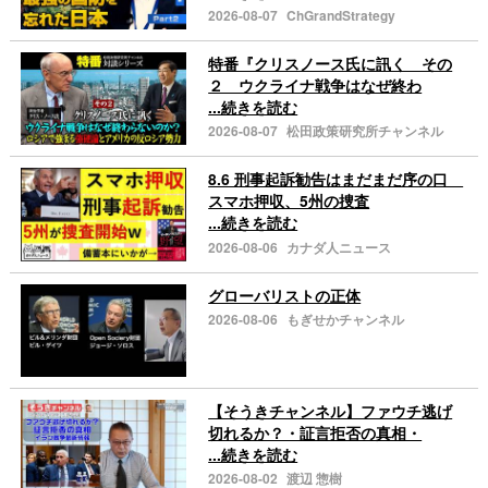
2026-08-07
ChGrandStrategy
特番『クリスノース氏に訊く その
２ ウクライナ戦争はなぜ終わ
...続きを読む
2026-08-07
松田政策研究所チャンネル
8.6 刑事起訴勧告はまだまだ序の口
スマホ押収、5州の捜査
...続きを読む
2026-08-06
カナダ人ニュース
グローバリストの正体
2026-08-06
もぎせかチャンネル
【そうきチャンネル】ファウチ逃げ
切れるか？・証言拒否の真相・
...続きを読む
2026-08-02
渡辺 惣樹