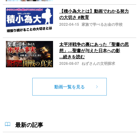
【積小為大とは】動画でわかる努力
の大切さ #教育
2022-04-15
家族で学べるお金の学校
太平洋戦争の裏にあった「聖書の思
想」…聖書が与えた日本への影
...続きを読む
2026-08-07
ねずさんの文明探求
動画一覧を見る
最新の記事