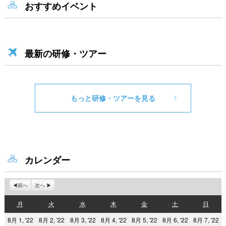
おすすめイベント
最新の研修・ツアー
もっと研修・ツアーを見る
カレンダー
前へ
次へ
月
火
水
木
金
土
日
月
火
水
木
金
土
日
曜
曜
曜
曜
曜
曜
曜
2022
2022
2022
2022
2022
2022
2
8月 1, '22
8月 2, '22
8月 3, '22
8月 4, '22
8月 5, '22
8月 6, '22
8月 7, '22
日
日
日
日
日
日
日