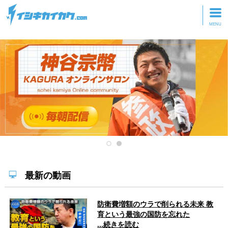
トップページ
動画を見る
記事を読む
セミナーに参加
研修・ツアーに参加
グッズ
最新の動画
防衛費増額のウラで削られる未来 教
育という最強の国防を忘れた
...続きを読む