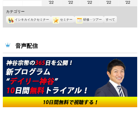
2022
2022
2022
2022
2022
'22
'22
'22
'22
'22
年
年
年
年
年
年
年
8
8
カテゴリー
8
8
8
8
8
月
月
イシキカイカクセミナー
セミナー
研修・ツアー
すべて
月
月
月
月
月
8
9
10
11
12
13
14
日
日
日
日
日
日
日
音声配信