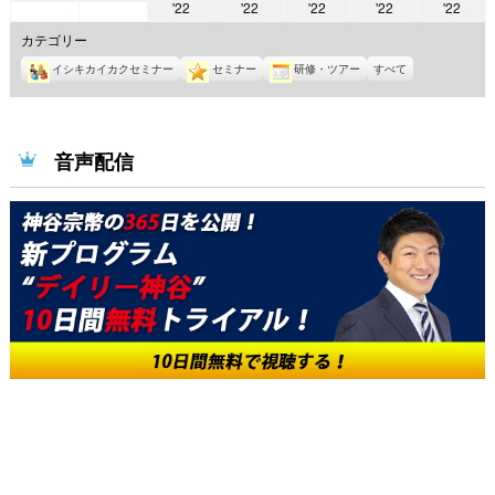
2022
2022
2022
2022
2022
'22
'22
'22
'22
'22
年
年
年
年
年
年
年
8
8
カテゴリー
8
8
8
8
8
月
月
イシキカイカクセミナー
セミナー
研修・ツアー
すべて
月
月
月
月
月
8
9
10
11
12
13
14
日
日
日
日
日
日
日
音声配信