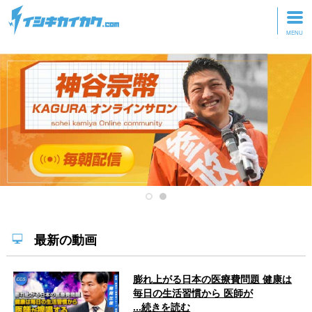
トップページ
動画を見る
記事を読む
セミナーに参加
研修・ツアーに参加
グッズ
最新の動画
膨れ上がる日本の医療費問題 健康は
毎日の生活習慣から 医師が
...続きを読む