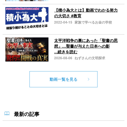
【積小為大とは】動画でわかる努力
の大切さ #教育
2022-04-15
家族で学べるお金の学校
太平洋戦争の裏にあった「聖書の思
想」…聖書が与えた日本への影
...続きを読む
2026-08-06
ねずさんの文明探求
動画一覧を見る
最新の記事