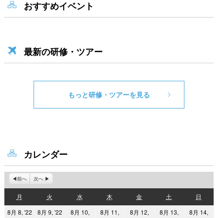
おすすめイベント
最新の研修・ツアー
もっと研修・ツアーを見る
カレンダー
前へ
次へ
月
火
水
木
金
土
日
月
火
水
木
金
土
日
曜
曜
曜
曜
曜
曜
曜
2022
2022
8月 8, '22
8月 9, '22
8月 10,
8月 11,
8月 12,
8月 13,
8月 14,
日
日
日
日
日
日
日