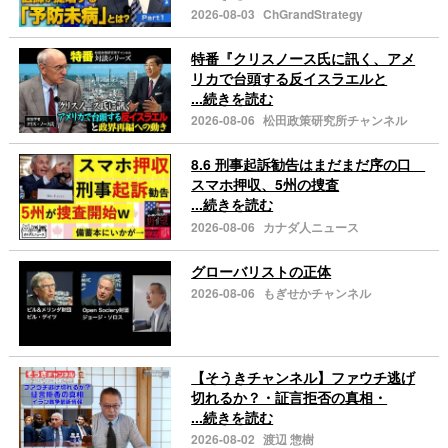
2026-08-03
ChGrandStrategy
特番『クリスノース氏に訊く、アメ
リカで台頭する反イスラエルと
...続きを読む
2026-08-06
松田政策研究所チャンネル
8.6 刑事起訴勧告はまだまだ序の口
スマホ押収、5州の捜査
...続きを読む
2026-08-06
カナダ人ニュース
グローバリストの正体
2026-08-06
もぎせかチャンネル
【そうきチャンネル】ファウチ逃げ
切れるか？・証言拒否の真相・
...続きを読む
2026-08-02
渡辺 惣樹